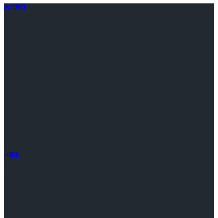
关于我们
ai资讯