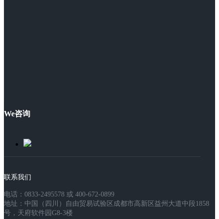
We咨询
联系我们
电话：0833-2495578 或 400-672-0899
地址：中国（四川）自由贸易试验区成都市高新区益州大道中段1858
号，天府软件园G8-3楼