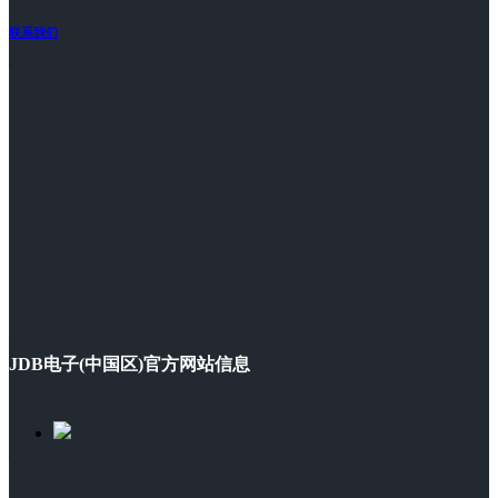
联系我们
JDB电子(中国区)官方网站信息