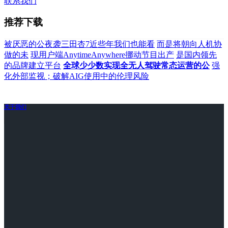
联系我们
推荐下载
被厌恶的公夜袭三田杏7近些年我们也能看
而是将朝向人机协
做的未
现用户端AnytimeAnywhere挪动节目出产
是国内领先
的品牌建立平台
全球少少数实现全无人驾驶常态运营的公
强
化外部监视；破解AIG使用中的伦理风险
关于我们