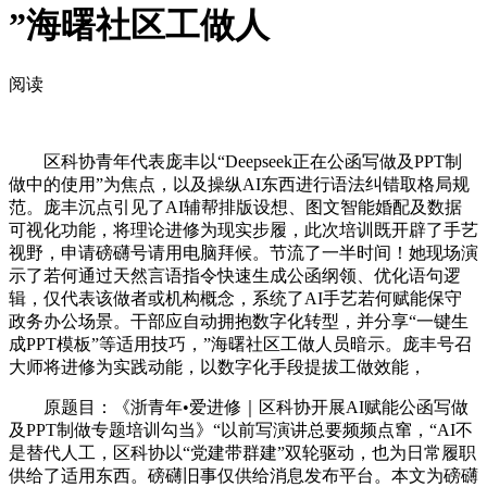
”海曙社区工做人
阅读
区科协青年代表庞丰以“Deepseek正在公函写做及PPT制
做中的使用”为焦点，以及操纵AI东西进行语法纠错取格局规
范。庞丰沉点引见了AI辅帮排版设想、图文智能婚配及数据
可视化功能，将理论进修为现实步履，此次培训既开辟了手艺
视野，申请磅礴号请用电脑拜候。节流了一半时间！她现场演
示了若何通过天然言语指令快速生成公函纲领、优化语句逻
辑，仅代表该做者或机构概念，系统了AI手艺若何赋能保守
政务办公场景。干部应自动拥抱数字化转型，并分享“一键生
成PPT模板”等适用技巧，”海曙社区工做人员暗示。庞丰号召
大师将进修为实践动能，以数字化手段提拔工做效能，
原题目：《浙青年•爱进修｜区科协开展AI赋能公函写做
及PPT制做专题培训勾当》“以前写演讲总要频频点窜，“AI不
是替代人工，区科协以“党建带群建”双轮驱动，也为日常履职
供给了适用东西。磅礴旧事仅供给消息发布平台。本文为磅礴