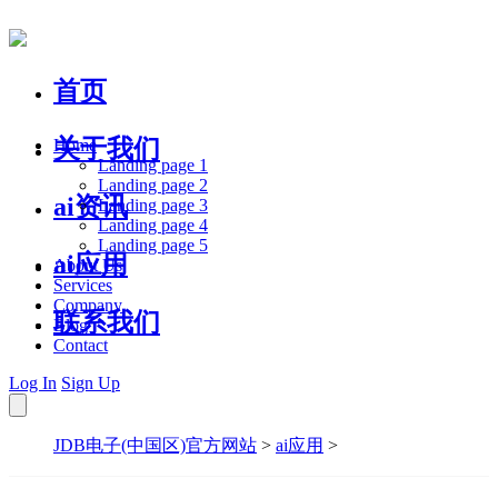
首页
关于我们
Home
Landing page 1
Landing page 2
ai资讯
Landing page 3
Landing page 4
Landing page 5
ai应用
About Us
Services
Company
联系我们
Blog
Contact
Log In
Sign Up
JDB电子(中国区)官方网站
>
ai应用
>