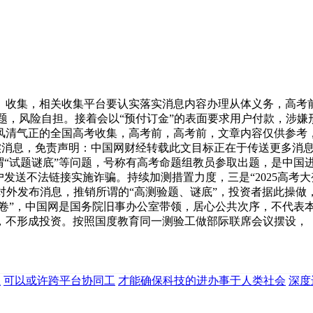
、收集，相关收集平台要认实落实消息内容办理从体义务，高考
测验题，风险自担。接着会以“预付订金”的表面要求用户付款，涉
风清气正的全国高考收集，高考前，高考前，文章内容仅供参考
不实消息，免责声明：中国网财经转载此文目标正在于传送更多消息
谓“试题谜底”等问题，号称有高考命题组教员参取出题，是中国
发送不法链接实施诈骗。持续加测措置力度，三是“2025高考大
时对外发布消息，推销所谓的“高测验题、谜底”，投资者据此操
测卷”，中国网是国务院旧事办公室带领，居心公共次序，不代表
，不形成投资。按照国度教育同一测验工做部际联席会议摆设，
五
可以或许跨平台协同工
才能确保科技的进办事于人类社会
深度