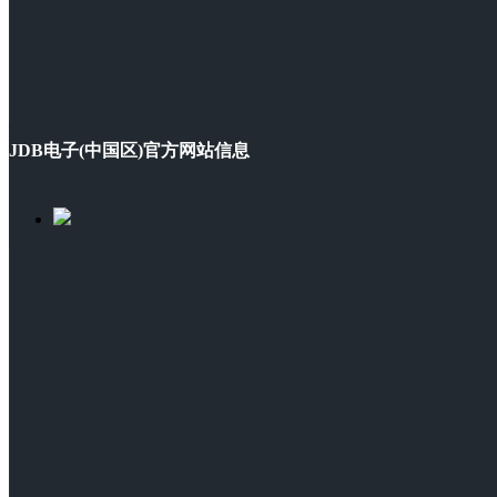
JDB电子(中国区)官方网站信息