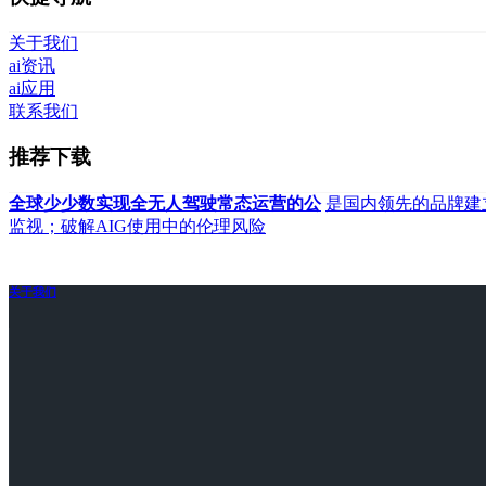
关于我们
ai资讯
ai应用
联系我们
推荐下载
全球少少数实现全无人驾驶常态运营的公
是国内领先的品牌建
监视；破解AIG使用中的伦理风险
关于我们