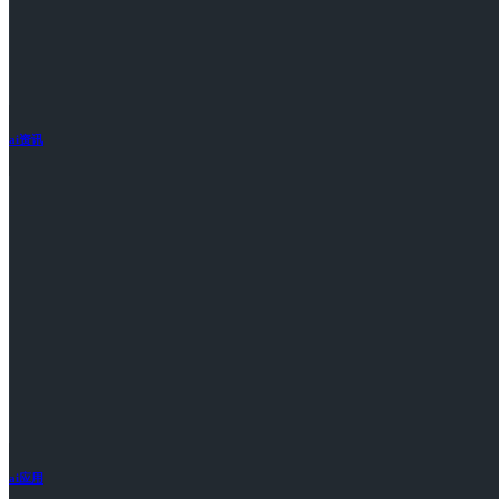
ai资讯
ai应用