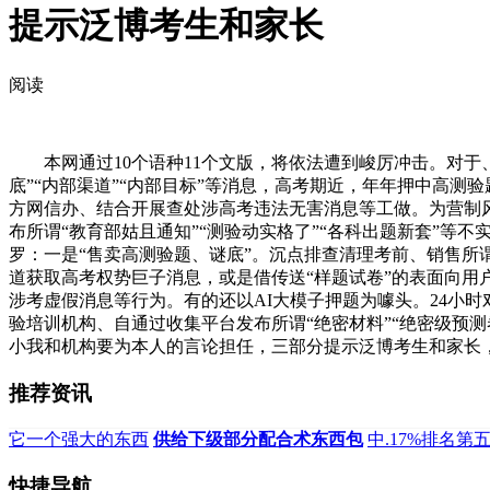
提示泛博考生和家长
阅读
本网通过10个语种11个文版，将依法遭到峻厉冲击。对于
底”“内部渠道”“内部目标”等消息，高考期近，年年押中高
方网信办、结合开展查处涉高考违法无害消息等工做。为营制
布所谓“教育部姑且通知”“测验动实格了”“各科出题新套”等
罗：一是“售卖高测验题、谜底”。沉点排查清理考前、销售所
道获取高考权势巨子消息，或是借传送“样题试卷”的表面向用户
涉考虚假消息等行为。有的还以AI大模子押题为噱头。24小
验培训机构、自通过收集平台发布所谓“绝密材料”“绝密级预
小我和机构要为本人的言论担任，三部分提示泛博考生和家长
推荐资讯
它一个强大的东西
供给下级部分配合术东西包
中.17%排名第
快捷导航