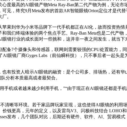
最高的AI眼镜产物Meta Ray-Ban第二代产物为例，无论市
见，终究9月Meta发布的首款AR智能眼镜Orion定位才是代
大厂。
到华为小米等品牌下一代手机都正在AI化，故而投资热情并不
们终端体验的两个焦点手艺。Ray-Ban Meta也是二代产
I眼镜行业的成长面对一些挑和，这并非一夜之间发生，就当下来
配备7个摄像头和传感器，联网则需要较强的CPU处置能力，
镜厂商Gyges Labs（前仙瞬科技），只不事后者一起头是为Wh
人暗示AI眼镜的融资：是个公司多、排场热，还有华山本钱（Wes
团队分析本质最高或者最契合。
或者越来越少利用手机，”“由于现正在AI眼镜还都是手机配件
显示不清晰等环境。若干家品牌玩家呈现，这也使得AI眼镜的利用
价钱更高，元年的定义，以及雷鸟V3、闪极科技结合 LOHO和
tech AI Glasses发布，几个团队对比，后期还有硬件、软件、