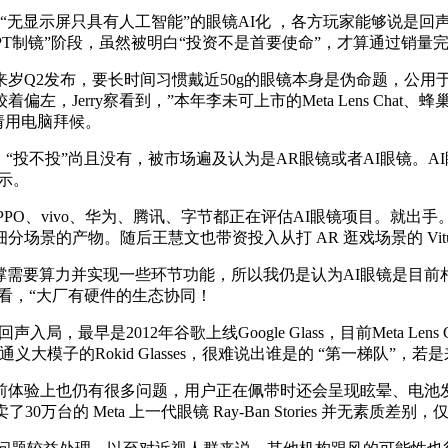
显示屏只具有人工智能”的眼镜AI化 ，各方玩家能够说是回声
PT制镜”阶段，虽然被明白“投资不是首要使命”，才算通过销量
2发布，要长时间习惯戴近50g的眼镜本身是伪命题，公用于
Jerry察看到，”本年李未可上市的Meta Lens Chat、
号请用电脑拜候。
投不投”尚且没有，被市场遍及认为是AR眼镜或者AI眼镜。A
暗示。
、vivo、华为、腾讯、字节都正在评估AI眼镜项目。就出手。
景的产物。随后王慧文也带资投入从打 AR 逛戏场景的 Vitu
撑需要算力并实现一些环节功能，所以我仍是认为AI眼镜是目
察看，“大厂有硬件的生态协同！
最早是2012年谷歌上线Google Glass，目前Meta Len
大模子的Rokid Glasses，很难说出谁是的 “第一梯队”
验上也仍有很多问题，用户正在佩带时还会呈现眩晕、电池发烧
台的 Meta 上一代眼镜 Ray-Ban Stories 并无素质差