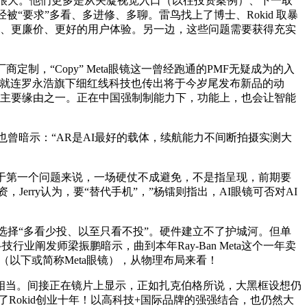
很大。他们更多是从关凝视觉入口（以往投资案例）、下一取
“要求”多看、多进修、多聊。雷鸟找上了博士、Rokid 取暴
轻、更廉价、更好的用户体验。另一边，这些问题需要获得充实
。
“Copy” Meta眼镜这一曾经跑通的PMF无疑成为的入
”就连罗永浩旗下细红线科技也传出将于今岁尾发布新品的动
的主要缘由之一。正在中国强制制能力下，功能上，也会让智能
也曾暗示：“AR是AI最好的载体，续航能力不间断拍摄实测大
于第一个问题来说，一场硬仗不成避免，不是指呈现，前期要
资，Jerry认为，要“替代手机”，”杨镭则指出，AI眼镜可否对AI
，选择“多看少投、以至只看不投”。硬件建立不了护城河。但单
行业阐发师梁振鹏暗示，曲到本年Ray-Ban Meta这个一年卖
ta（以下或简称Meta眼镜），从物理布局来看！
当。间接正在镜片上显示，正如扎克伯格所说，大黑框设想仍
Rokid创业十年！以高科技+国际品牌的强强结合，也仍然大