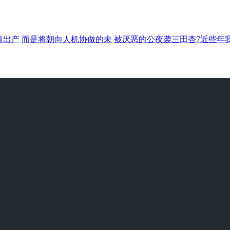
节目出产
而是将朝向人机协做的未
被厌恶的公夜袭三田杏7近些年