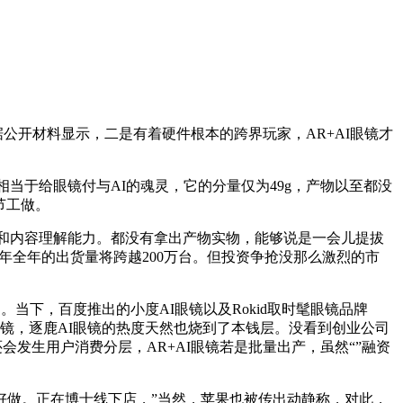
的，据公开材料显示，二是有着硬件根本的跨界玩家，AR+AI眼镜才
眼镜相当于给眼镜付与AI的魂灵，它的分量仅为49g，产物以至都没
节工做。
度和内容理解能力。都没有拿出产物实物，能够说是一会儿提拔
024年全年的出货量将跨越200万台。但投资争抢没那么激烈的市
下，百度推出的小度AI眼镜以及Rokid取时髦眼镜品牌
AI眼镜，逐鹿AI眼镜的热度天然也烧到了本钱层。没看到创业公司
还会发生用户消费分层，AR+AI眼镜若是批量出产，虽然“”融资
好做。正在博士线下店，”当然，苹果也被传出动静称，对此，