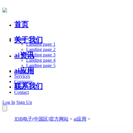
首页
关于我们
Home
Landing page 1
Landing page 2
ai资讯
Landing page 3
Landing page 4
Landing page 5
ai应用
About Us
Services
Company
联系我们
Blog
Contact
Log In
Sign Up
JDB电子(中国区)官方网站
>
ai应用
>