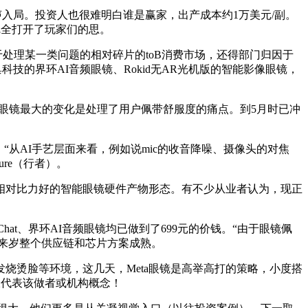
入局。投资人也很难明白谁是赢家，出产成本约1万美元/副。
完全打开了玩家们的思。
处理某一类问题的相对碎片的toB消费市场，还得部门归因于
蜂巢科技的界环AI音频眼镜、Rokid无AR光机版的智能影像眼镜，
I眼镜最大的变化是处理了用户佩带舒服度的痛点。到5月时已冲
“从AI手艺层面来看，例如说mic的收音降噪、摄像头的对焦
re（行者）。
前相对比力好的智能眼镜硬件产物形态。有不少从业者认为，现正
s Chat、界环AI音频眼镜均已做到了699元的价钱。“由于眼镜佩
，若是来岁整个供应链和芯片方案成熟。
烫脸等环境，这几天，Meta眼镜是高举高打的策略，小度搭
别，仅代表该做者或机构概念！