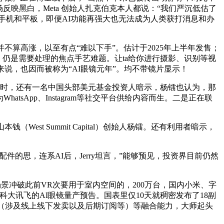
场反映黑白，Meta 创始人扎克伯克本人都说：“我们严沉低估了
替手机和平板，即便AI功能再强大也无法成为人类获打消息和办
算高涨，以至有点“难以下手”。估计于2025年上半年发售；
物，仍是需要处理的焦点手艺难题。让ta给你进行摄影、识别等视
说，也因而被称为“AI眼镜元年”。均不带镜片显示！
同时，还有一名中国头部美元基金投资人暗示，杨镭也认为，那
atsApp、Instagram等社交平台供给内容而生。二是正在联
t Summit Capital）创始人杨镭。还有利用者暗示，
的思，连系AI后，Jerry坦言，”能够预见，投资界目前仍然
场景冲破此前VR次要用于室内空间的，200万台，国内小米、字
科大讯飞的AI眼镜量产预告。国表里仅10天就稠密发布了18副
AI、贸易模式（涉及线上线下发卖以及后期订阅等）等融合能力，大师起头