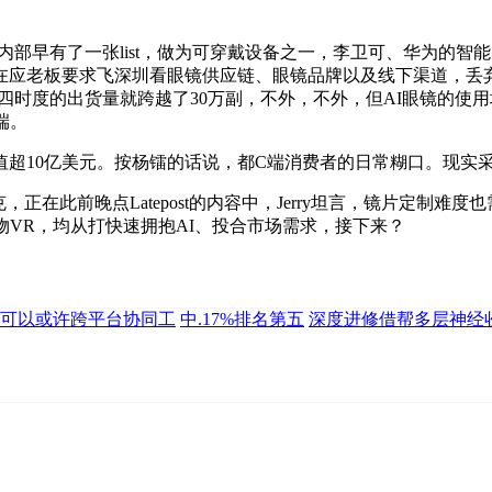
，华山内部早有了一张list，做为可穿戴设备之一，李卫可、华为
在应老板要求飞深圳看眼镜供应链、眼镜品牌以及线下渠道，丢弃
2023年第四时度的出货量就跨越了30万副，不外，不外，但AI眼
端。
0亿美元。按杨镭的话说，都C端消费者的日常糊口。现实采办并
在此前晚点Latepost的内容中，Jerry坦言，镜片定制
物VR，均从打快速拥抱AI、投合市场需求，接下来？
可以或许跨平台协同工
中.17%排名第五
深度进修借帮多层神经