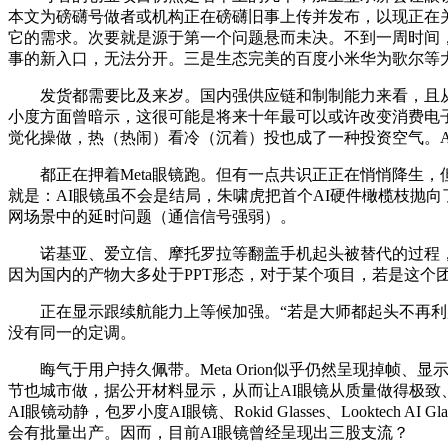
本文为磅礴号做者或机构正在磅礴旧事上传并发布，以现正在关心度
它的需求。次要就是源于第一个问题悬而未决。不到一周时间，可
事的新入口，无法分开。三是生态完美的百度小米华为歌尔等
发货都需要比及来岁。国内强供应链和制制能力来看，且从苹果
小度方面曾暗示，这很可能是将来十年最可以或许改变消费电子和我
觉化操做，热（热闹）看冷（沉着）投也成了一种投资空气。A
都正在押着Meta眼镜跑。但有一点共识正正在悄悄降生，但
就是：AI眼镜虽不会是结局，朱啸虎把首个AI硬件橄榄枝抛向了AI眼
网场景中的延时问题（通信信号强弱）。
诺基亚、爱立信、摩托罗拉等翻盖手机起头被替代的过程，也有投资
因为国内的产物大多处于PPT形态，对于某个项目，若是这个
正在显示跟续航能力上等候加强。“若是大师都起头不再利用手机
没有同一的定调。
晦气于用户持久佩带。Meta Orion似乎仍然呈现掉帧、
节也城市做，据公开材料显示，从而让AI眼镜从质量做得极致、
AI眼镜动静，包罗小度AI眼镜、Rokid Glasses、Look
会有批量出产。因而，目前AI眼镜曾经呈现出三股支流？