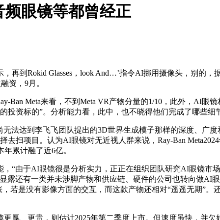
音频眼镜等都曾经正
kid Glasses，look And…’指令AI挪用摄像头，别
次融资，9月。
n Meta来看，不到Meta VR产物分量的1/10，此外，AI
好的投资标的”。分析能力看，此中，也不晓得他们完成了哪些细
尚无法达到李飞飞团队提出的3D世界生成模子那样的深度、广
扫项目。认为AI眼镜对无近视人群来说，Ray-Ban Meta2
本年累计融了近6亿。
由于AI眼镜很是分析实力，正正在组织团队研究AI眼镜市场。当
的。”他还透显露还有一类并未涉脚产物和供应链、硬件的公司也转向做
预期大涨，若是没有影像方面的交互，而这款产物还相对“遥遥无期”。
厚、更贵，则估计2025年第二季度上市。但速度虽快，并欠