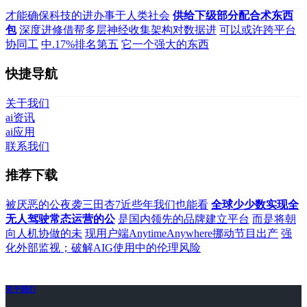
才能确保科技的进办事于人类社会
供给下级部分配合术东西
包
深度进修借帮多层神经收集架构对数据进
可以或许跨平台
协同工
中.17%排名第五
它一个强大的东西
快捷导航
关于我们
ai资讯
ai应用
联系我们
推荐下载
被厌恶的公夜袭三田杏7近些年我们也能看
全球少少数实现全
无人驾驶常态运营的公
是国内领先的品牌建立平台
而是将朝
向人机协做的未
现用户端AnytimeAnywhere挪动节目出产
强
化外部监视；破解AIG使用中的伦理风险
关于我们