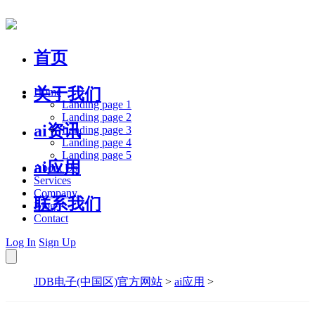
首页
关于我们
Home
Landing page 1
Landing page 2
ai资讯
Landing page 3
Landing page 4
Landing page 5
ai应用
About Us
Services
Company
联系我们
Blog
Contact
Log In
Sign Up
JDB电子(中国区)官方网站
>
ai应用
>