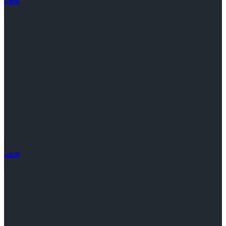
ai资讯
ai应用