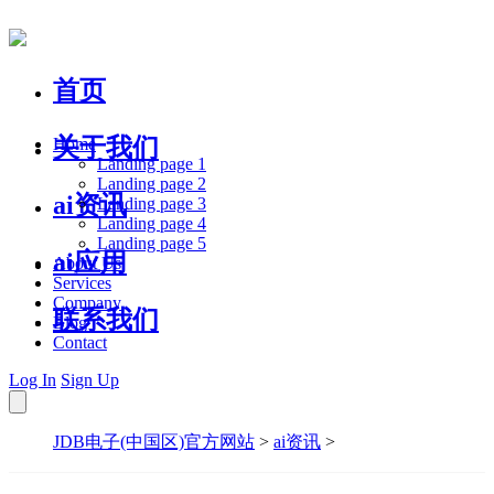
首页
关于我们
Home
Landing page 1
Landing page 2
ai资讯
Landing page 3
Landing page 4
Landing page 5
ai应用
About Us
Services
Company
联系我们
Blog
Contact
Log In
Sign Up
JDB电子(中国区)官方网站
>
ai资讯
>