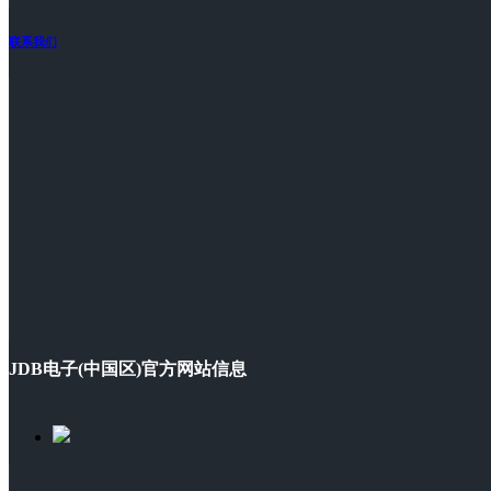
联系我们
JDB电子(中国区)官方网站信息