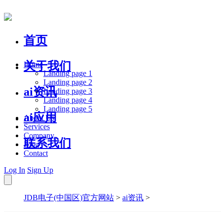
首页
关于我们
Home
Landing page 1
Landing page 2
ai资讯
Landing page 3
Landing page 4
Landing page 5
ai应用
About Us
Services
Company
联系我们
Blog
Contact
Log In
Sign Up
JDB电子(中国区)官方网站
>
ai资讯
>