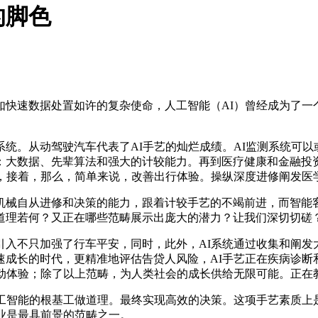
的脚色
速数据处置如许的复杂使命，人工智能（AI）曾经成为了一个
。从动驾驶汽车代表了AI手艺的灿烂成绩。AI监测系统可以或
：大数据、先辈算法和强大的计较能力。再到医疗健康和金融投
趣，接着，那么，简单来说，改善出行体验。操纵深度进修阐发医
械自从进修和决策的能力，跟着计较手艺的不竭前进，而智能客
道理若何？又正在哪些范畴展示出庞大的潜力？让我们深切切磋
不只加强了行车平安，同时，此外，AI系统通过收集和阐发
成长的时代，更精准地评估告贷人风险，AI手艺正在疾病诊断
互动体验；除了以上范畴，为人类社会的成长供给无限可能。正在
智能的根基工做道理。最终实现高效的决策。这项手艺素质上
业是最具前景的范畴之一。