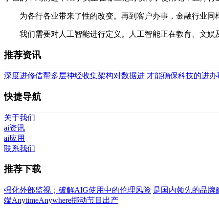
为各行各业带来了性的改变。再到客户办事，金融行业同样
我们需要对人工智能进行定义。人工智能正在教育、文娱及
推荐资讯
深度进修借帮多层神经收集架构对数据进
才能确保科技的进办
快捷导航
关于我们
ai资讯
ai应用
联系我们
推荐下载
强化外部监视；破解AIG使用中的伦理风险
是国内领先的品牌
端AnytimeAnywhere挪动节目出产