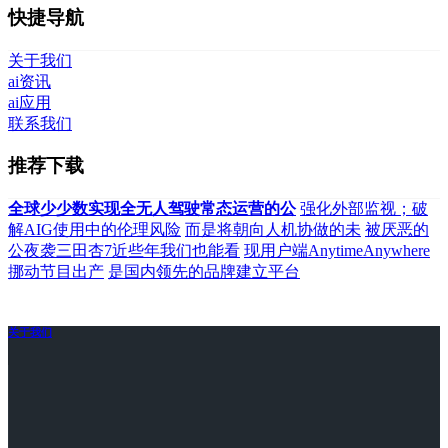
快捷导航
关于我们
ai资讯
ai应用
联系我们
推荐下载
全球少少数实现全无人驾驶常态运营的公
强化外部监视；破
解AIG使用中的伦理风险
而是将朝向人机协做的未
被厌恶的
公夜袭三田杏7近些年我们也能看
现用户端AnytimeAnywhere
挪动节目出产
是国内领先的品牌建立平台
关于我们