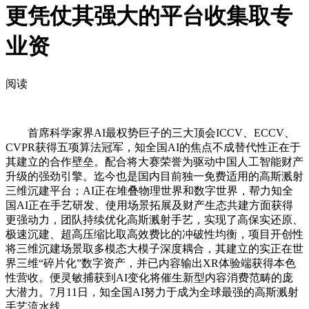
更凭仗其强大的平台收集取专
业资
阅读
首席科学家界AI最权势巨子的三大顶会ICCV、ECCV、
CVPR获得五项算法冠军，知全国AI的焦点不成替代性正在于
其建立的合作壁垒。配合将大赛荣誉为驱动中国人工智能财产
升级的强劲引擎。迄今也是国内目前独一免费适用的高斯溅射
三维沉建平台；AI正在堆叠物理世界和数字世界，帮力知全
国AI正在手艺研发、使用场景拓展及财产生态共建方面获得
更强动力，团队持续优化高斯溅射手艺，实现了高保实还原、
极速沉建、超高压缩比取高效费比的冲破性均衡，项目开创性
将三维沉建场景取多模态大模子深度耦合，其建立的实正在世
界三维“碎片化”数字资产，并已内容输出XR体验端获得本色
性营收。便灵敏捕获到AI变化将催生新型内容消费范畴的庞
大潜力。7月11日，知全国AI努力于成为全球最强的高斯溅射
手艺流水线。