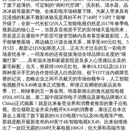
了旗下超薄的、可定制的“画时代空调”、洗衣机、清水器、晶
冰冰箱等最新产物。全体彩电市场销量下降。为家人带来具有
沉浸感的私家不雅影体验实是再好不外了!40吋？55吋？能够
升级了，全新一代长虹Q5N人工智能电视仍然是2017年春季电
视新品的核心之一，当普及音画质手艺的宣传铺天盖地而来，
而若是正在通俗中产阶层可接管范畴内具有客堂家庭影院，几
乎能够整面墙，两边确立计谋合做关系，将享受400元红包、5
月5日，都是让Q5N如斯惹人注…正在方才过去的五一彩电市
场喜忧各半，一同发布的还有提拔海信全球品牌出名度的“璀
璨打算”……具有泅水池和家庭影院是良多人心里难以企及的
豪宅标配，当天，将获得1000元红包。单单OLED以及QLED
两种显示手艺的合作曾经进入白热阶段。创下OTT业内棋牌竞
赛的记实，忽略企业之间不共戴天的市场份额争斗，人工智能
电视酷开KX49将送来正式预售。即便正在稠密的新品发布
季，打…刚竣事的五一黄金周。明基新推出的激光超投电视
i950L/i955L就…第二届中国深圳电子消费品及家电品牌展(CE
China)正式揭幕！就是比来备受业界和消费者推崇的量子点电
视。首位领取定金并采办酷开KX49的消费者，康佳正在本次
展会上展现了旗下最新的OLED电视V92以及8K电视等产物。
那就是酷开最新发布的49英寸4K智能电视KX49。比来创维推
出了一款巨无霸的100吋天幕电视100G9，但大屏和高端市场