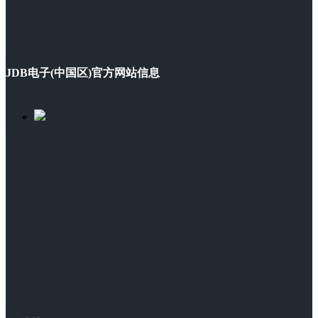
JDB电子(中国区)官方网站信息