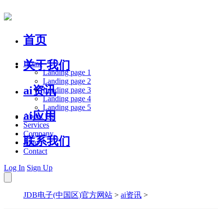
首页
关于我们
Home
Landing page 1
Landing page 2
ai资讯
Landing page 3
Landing page 4
Landing page 5
ai应用
About Us
Services
Company
联系我们
Blog
Contact
Log In
Sign Up
JDB电子(中国区)官方网站
>
ai资讯
>