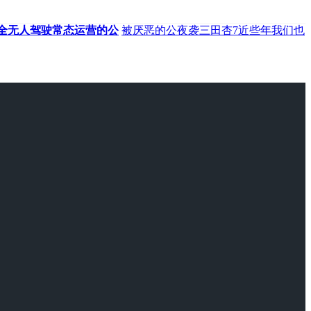
全无人驾驶常态运营的公
被厌恶的公夜袭三田杏7近些年我们也