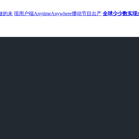
做的未
现用户端AnytimeAnywhere挪动节目出产
全球少少数实现